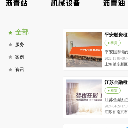
沥青站
机械设备
沥青油
全部
平安融资租
● 租赁
服务
平安国际融
案例
2022-11-09 09
上海 浦东新区
资讯
江苏金融租
● 租赁
江苏金融租
2024-04-29 17
江苏省 南京市