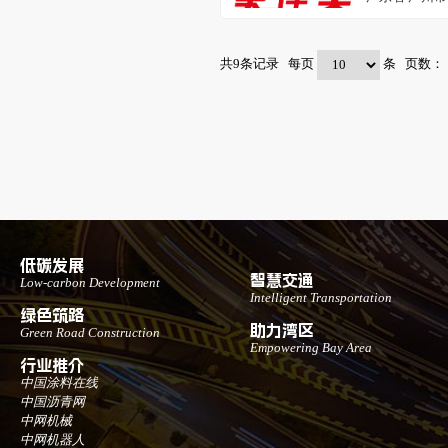
10号碧发广场A
共
9
条记录 每页
条 页数：
低碳发展
智慧交通
Low-carbon Development
Intelligent Transportation
绿色筑路
助力湾区
Green Road Construction
Empowering Bay Area
行业推介
中国涂料在线
中国沥青网
中网机械
中网机器人