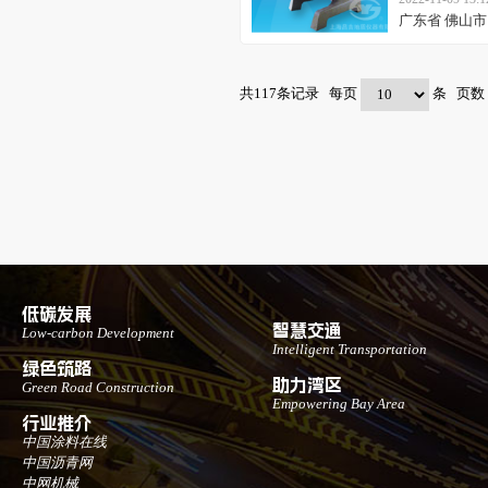
广东省 佛山市
共
117
条记录 每页
条 页
低碳发展
智慧交通
Low-carbon Development
Intelligent Transportation
绿色筑路
助力湾区
Green Road Construction
Empowering Bay Area
行业推介
中国涂料在线
中国沥青网
中网机械