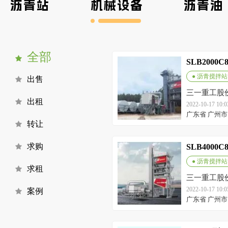
沥青站
机械设备
沥青油
全部
SLB2000
● 沥青搅拌站
出售
三一重工股
出租
2022-10-17 10
广东省 广州市
转让
求购
SLB4000
● 沥青搅拌站
求租
三一重工股
2022-10-17 10
案例
广东省 广州市