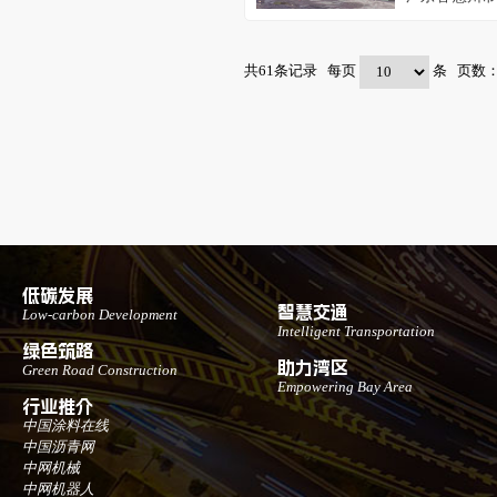
共
61
条记录 每页
条 页数
低碳发展
智慧交通
Low-carbon Development
Intelligent Transportation
绿色筑路
助力湾区
Green Road Construction
Empowering Bay Area
行业推介
中国涂料在线
中国沥青网
中网机械
中网机器人